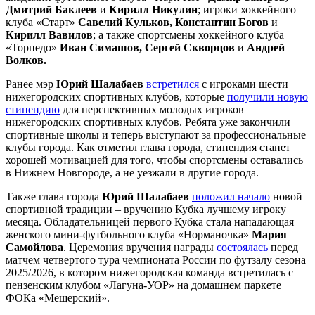
Дмитрий Баклеев
и
Кирилл Никулин
; игроки хоккейного
клуба «Старт»
Савелий Кульков, Константин Богов
и
Кирилл Вавилов
; а также спортсмены хоккейного клуба
«Торпедо»
Иван Симашов, Сергей Скворцов
и
Андрей
Волков.
Ранее мэр
Юрий Шалабаев
встретился
с игроками шести
нижегородских спортивных клубов, которые
получили новую
стипендию
для перспективных молодых игроков
нижегородских спортивных клубов. Ребята уже закончили
спортивные школы и теперь выступают за профессиональные
клубы города. Как отметил глава города, стипендия станет
хорошей мотивацией для того, чтобы спортсмены оставались
в Нижнем Новгороде, а не уезжали в другие города.
Также глава города
Юрий Шалабаев
положил начало
новой
спортивной традиции – вручению Кубка лучшему игроку
месяца. Обладательницей первого Кубка стала нападающая
женского мини-футбольного клуба «Норманочка»
Мария
Самойлова
. Церемония вручения награды
состоялась
перед
матчем четвертого тура чемпионата России по футзалу сезона
2025/2026, в котором нижегородская команда встретилась с
пензенским клубом «Лагуна-УОР» на домашнем паркете
ФОКа «Мещерский».