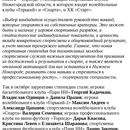
Нижегородской области, в которую входят волейбольные
клубы «Горький» и «Спарта», и ХК «Старт».
«Выбор кандидатов осуществляет руководство команд,
которые опираются на собственные критерии. Это может
быть и наличие у игроков спортивных разрядов, и
статистические индивидуальные показатели, и ценность
вклада конкретного спортсмена в общекомандный результат,
и учет мнения тренерского штаба. Главное, что новая
спортивная стипендия для талантливых молодых
спортсменов служит важным инструментом для признания
их достижений и результатов в спорте, а также является
отличной мотивацией для них оставаться в Нижнем
Новгороде, развивать свои навыки и стремиться к
профессиональному росту»
, – подчеркнули специалисты.
Так в октябре лауреатами стипендии стали: игроки
баскетбольного клуба «Пари НН»
Георгий Кадочкин,
Владислав Одинцов
и
Данила Прахов
; игроки
волейбольного клуба «Горький-2»
Максим Авдеев
и
Александр Цапанов
; спортсменка волейбольного клуба
«Спарта»
Валерия Семенова
; игроки профессионального
клуба по мини-футболу «Торпедо»
Дарья Квасова,
Кристина Левен
и
Елизавета Шарапова
; спортсмены
академии футбольного клуба «Пари НН»
Дамир Закеров,