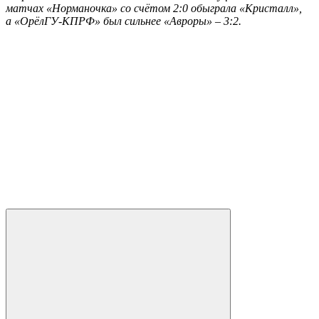
матчах «Норманочка» со счётом 2:0 обыграла «Кристалл»,
а «ОрёлГУ-КПРФ» был сильнее «Авроры» – 3:2.