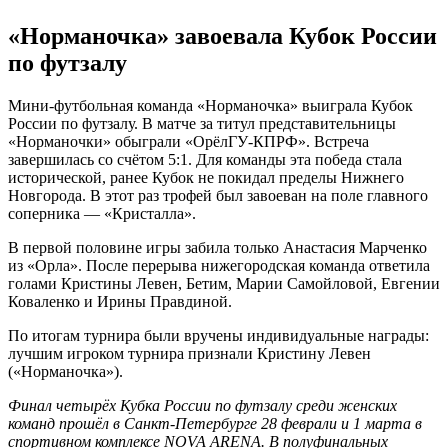
«Норманочка» завоевала Кубок России
по футзалу
Мини-футбольная команда «Норманочка» выиграла Кубок
России по футзалу. В матче за титул представительницы
«Норманочки» обыграли «ОрёлГУ-КПРФ». Встреча
завершилась со счётом 5:1. Для команды эта победа стала
исторической, ранее Кубок не покидал пределы Нижнего
Новгорода. В этот раз трофей был завоеван на поле главного
соперника — «Кристалла».
В первой половине игры забила только Анастасия Марченко
из «Орла». После перерыва нижегородская команда ответила
голами Кристины Левен, Бетим, Марии Самойловой, Евгении
Коваленко и Ирины Правдиной.
По итогам турнира были вручены индивидуальные награды:
лучшим игроком турнира признали Кристину Левен
(«Норманочка»).
Финал четырёх Кубка России по футзалу среди женских
команд прошёл в Санкт-Петербурге 28 феврали и 1 марта в
спортивном комплексе NOVA ARENA. В полуфинальных