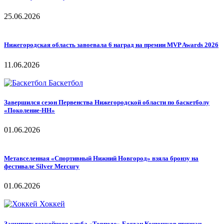
25.06.2026
Нижегородская область завоевала 6 наград на премии MVP Awards 2026
11.06.2026
Баскетбол
Завершился сезон Первенства Нижегородской области по баскетболу
«Поколение-НН»
01.06.2026
Метавселенная «Спортивный Нижний Новгород» взяла бронзу на
фестивале Silver Mercury
01.06.2026
Хоккей
Защитник хоккейного клуба «Торпедо» Богдан Конюшков признан